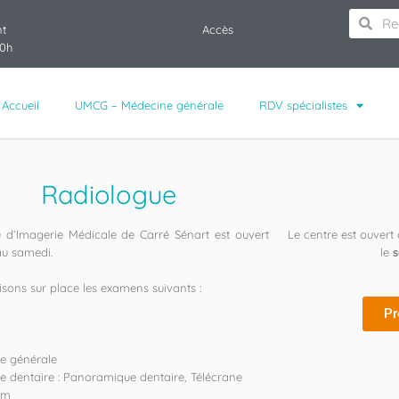
nt
Accès
20h
Accueil
UMCG – Médecine générale
RDV spécialistes
Radiologue
 d’Imagerie Médicale de Carré Sénart est ouvert
Le centre est ouvert
au samedi.
le
isons sur place les examens suivants :
Pr
e générale
e dentaire : Panoramique dentaire, Télécrane
am