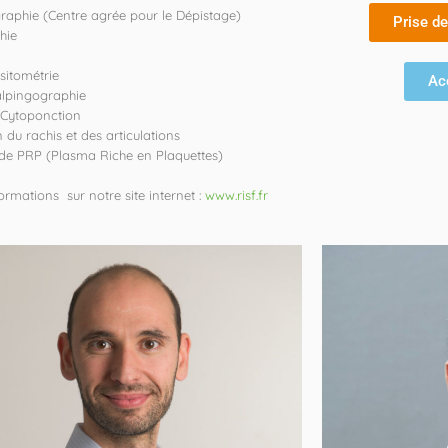
phie (Centre agrée pour le Dépistage)
Prise d
hie
sitométrie
Ac
alpingographie
 Cytoponction
on du rachis et des articulations
 de PRP (Plasma Riche en Plaquettes)
formations sur notre site internet :
www.risf.fr