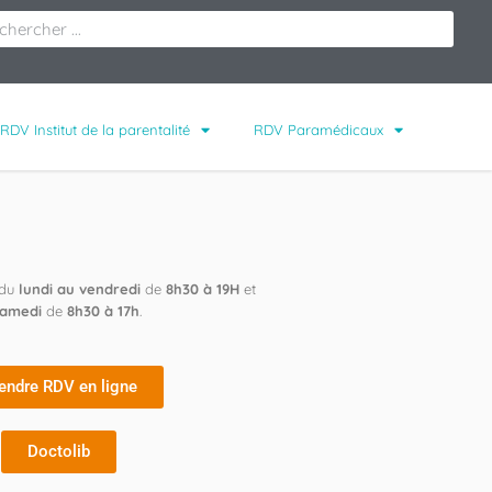
RDV Institut de la parentalité
RDV Paramédicaux
 du
lundi au vendredi
de
8h30 à 19H
et
samedi
de
8h30 à 17h
.
endre RDV en ligne
Doctolib