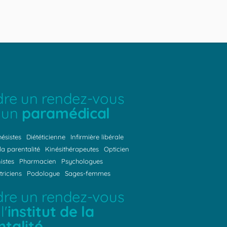
dre un rendez-vous
 un
paramédical
ésistes
Diététicienne
Infirmière libérale
 la parentalité
Kinésithérapeutes
Opticien
istes
Pharmacien
Psychologues
riciens
Podologue
Sages-femmes
dre un rendez-vous
l'
institut de la
ntalité