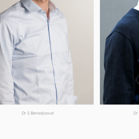
Dr S Benadjaoud
Dr