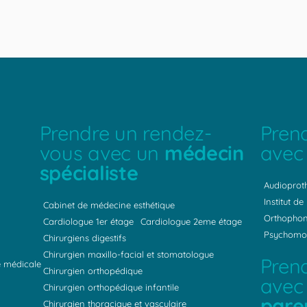
Prendre un rendez-
Pren
vous avec un
médecin
avec
spécialiste
Audioproth
Institut de
Cabinet de médecine esthétique
Orthophon
Cardiologue 1er étage
Cardiologue 2eme étage
Psychomot
Chirurgiens digestifs
Chirurgien maxillo-facial et stomatologue
Pren
he médicale
Chirurgien orthopédique
avec 
Chirurgien orthopédique infantile
pare
Chirurgien thoracique et vasculaire