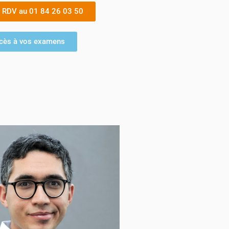
e RDV au 01 84 26 03 50
cès à vos examens