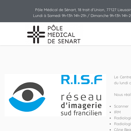
Pôle Médical de Sénart, 18 trait d’Union, 77127 Lieusai
Lundi à Samedi 9h-13h 14h-21h / Dimanche 9h-13h 14h-
Le Centre
du lundi 
Nous réal
Scanner
IRM
Radiologi
Radiologi
Cône Be