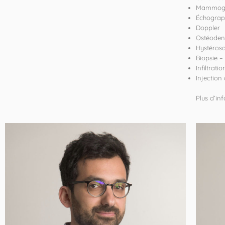
Mammogra
Échograp
Doppler
Ostéoden
Hystéros
Biopsie –
Infiltrati
Injection
Plus d’in